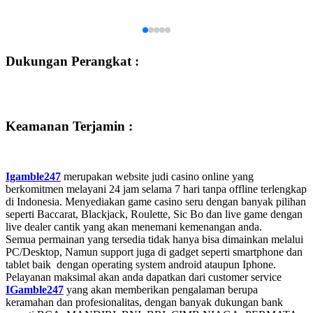
Dukungan Perangkat :
Keamanan Terjamin :
Igamble247
merupakan website judi casino online yang
berkomitmen melayani 24 jam selama 7 hari tanpa offline terlengkap
di Indonesia. Menyediakan game casino seru dengan banyak pilihan
seperti Baccarat, Blackjack, Roulette, Sic Bo dan live game dengan
live dealer cantik yang akan menemani kemenangan anda.
Semua permainan yang tersedia tidak hanya bisa dimainkan melalui
PC/Desktop, Namun support juga di gadget seperti smartphone dan
tablet baik dengan operating system android ataupun Iphone.
Pelayanan maksimal akan anda dapatkan dari customer service
IGamble247
yang akan memberikan pengalaman berupa
keramahan dan profesionalitas, dengan banyak dukungan bank